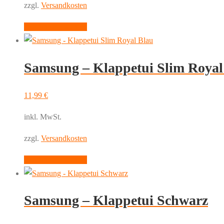
zzgl.
Versandkosten
Dieses
Ausführung wählen
Produkt
weist
Samsung – Klappetui Slim Royal
mehrere
Varianten
auf.
11,99
€
Die
inkl. MwSt.
Optionen
können
zzgl.
Versandkosten
auf
Dieses
Ausführung wählen
der
Produkt
Produktseite
weist
gewählt
Samsung – Klappetui Schwarz
mehrere
werden
Varianten