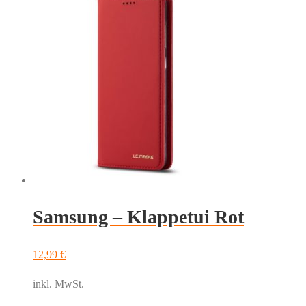
weist
mehrere
Varianten
auf.
Die
Optionen
können
auf
der
Produktseite
gewählt
werden
Samsung – Klappetui Rot
12,99
€
inkl. MwSt.