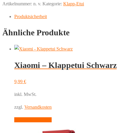
Artikelnummer:
n. v.
Kategorie:
Klapp-Etui
Mandala
Menge
Produktsicherheit
Ähnliche Produkte
Xiaomi – Klappetui Schwarz
9,99
€
inkl. MwSt.
zzgl.
Versandkosten
Dieses
Ausführung wählen
Produkt