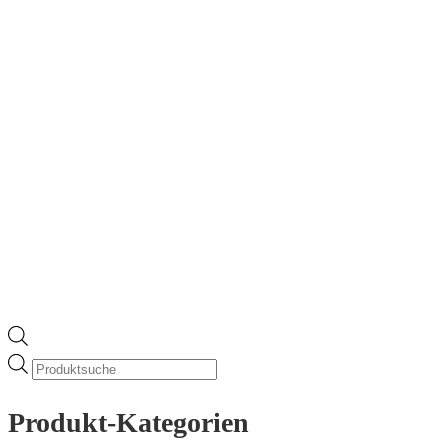
gewählt
werden
Products
search
Produkt-Kategorien