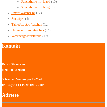
Schutzhülle mit Band
(16)
Schutzhülle mit Ring
(4)
Smart Watch/Uhr
(12)
Sonstiges
(4)
Tablet/Laptop Taschen
(12)
Universal Handytaschen
(14)
Werkzeuge/Ersatzteile
(17)
Kontakt
Rufen Sie uns an
0391 50 38 9180
Schreiben Sie uns per E-Mail
INFO@STYLE-MOBILE.DE
Adresse