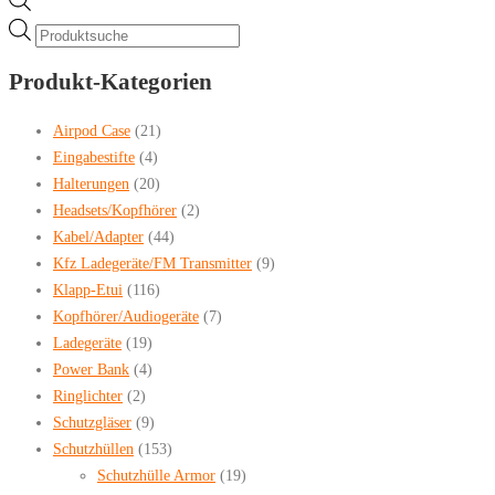
Products
search
Produkt-Kategorien
Airpod Case
(21)
Eingabestifte
(4)
Halterungen
(20)
Headsets/Kopfhörer
(2)
Kabel/Adapter
(44)
Kfz Ladegeräte/FM Transmitter
(9)
Klapp-Etui
(116)
Kopfhörer/Audiogeräte
(7)
Ladegeräte
(19)
Power Bank
(4)
Ringlichter
(2)
Schutzgläser
(9)
Schutzhüllen
(153)
Schutzhülle Armor
(19)