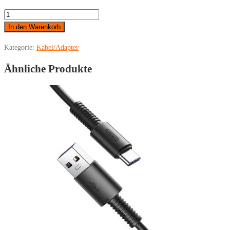
HOCO
-
In den Warenkorb
Ladekabel
Kategorie:
Kabel/Adapter
iPhone
Lightning
Ähnliche Produkte
LED
1,2m
Menge