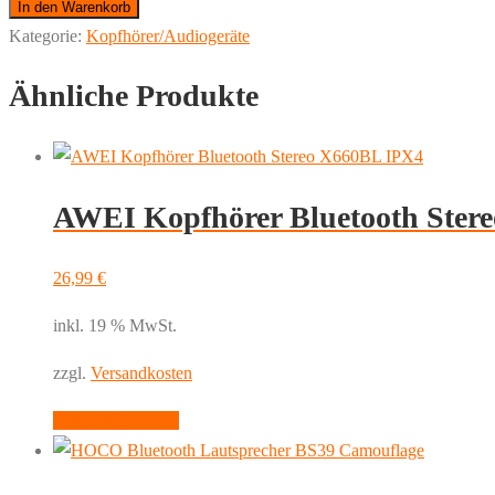
Bluetooth
In den Warenkorb
Lautsprecher
Kategorie:
Kopfhörer/Audiogeräte
BS36
Ähnliche Produkte
Camouflage
Menge
AWEI Kopfhörer Bluetooth Ster
26,99
€
inkl. 19 % MwSt.
zzgl.
Versandkosten
In den Warenkorb