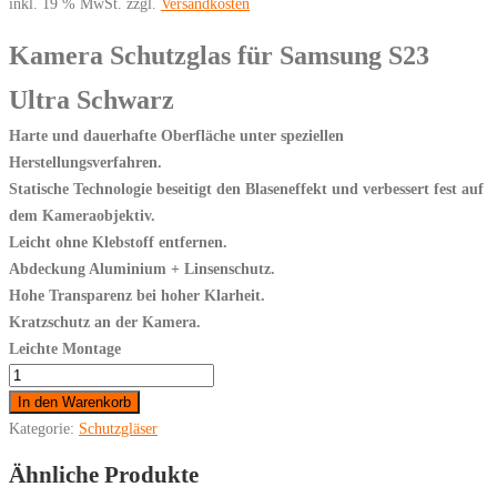
inkl. 19 % MwSt.
zzgl.
Versandkosten
Kamera Schutzglas für Samsung S23
Ultra Schwarz
Harte und dauerhafte Oberfläche unter speziellen
Herstellungsverfahren.
Statische Technologie beseitigt den Blaseneffekt und verbessert fest auf
dem Kameraobjektiv.
Leicht ohne Klebstoff entfernen.
Abdeckung Aluminium + Linsenschutz.
Hohe Transparenz bei hoher Klarheit.
Kratzschutz an der Kamera.
Leichte Montage
Für
Samsung
In den Warenkorb
Galaxy
Kategorie:
Schutzgläser
S23
Ähnliche Produkte
Ultra