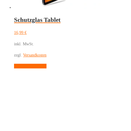
gewählt
werden
Schutzglas Tablet
16,99
€
inkl. MwSt.
zzgl.
Versandkosten
Dieses
Ausführung wählen
Produkt
weist
mehrere
Varianten
auf.
Die
Optionen
können
auf