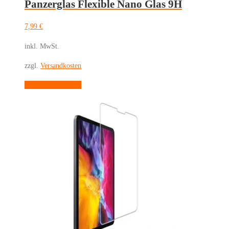
Panzerglas Flexible Nano Glas 9H
7,99
€
inkl. MwSt.
zzgl.
Versandkosten
Dieses
Ausführung wählen
Produkt
weist
mehrere
Varianten
auf.
Die
Optionen
können
auf
der
Produktseite