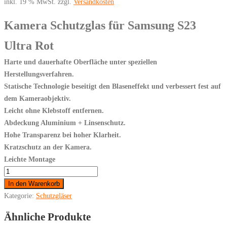
inkl. 19 % MwSt.
zzgl.
Versandkosten
Kamera Schutzglas für Samsung S23
Ultra Rot
Harte und dauerhafte Oberfläche unter speziellen
Herstellungsverfahren.
Statische Technologie beseitigt den Blaseneffekt und verbessert fest auf
dem Kameraobjektiv.
Leicht ohne Klebstoff entfernen.
Abdeckung Aluminium + Linsenschutz.
Hohe Transparenz bei hoher Klarheit.
Kratzschutz an der Kamera.
Leichte Montage
Für
Samsung
In den Warenkorb
Galaxy
Kategorie:
Schutzgläser
S23
Ähnliche Produkte
Ultra