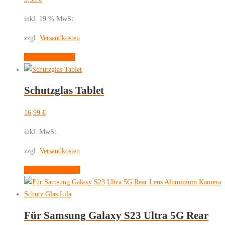
inkl. 19 % MwSt.
zzgl.
Versandkosten
In den Warenkorb
Schutzglas Tablet
16,99
€
inkl. MwSt.
zzgl.
Versandkosten
Dieses
Ausführung wählen
Produkt
weist
mehrere
Für Samsung Galaxy S23 Ultra 5G Rear
Varianten