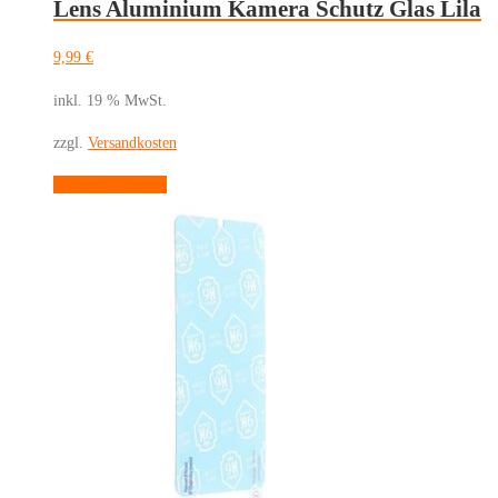
Lens Aluminium Kamera Schutz Glas Lila
auf.
Die
9,99
€
Optionen
können
inkl. 19 % MwSt.
auf
zzgl.
Versandkosten
der
Produktseite
In den Warenkorb
gewählt
werden