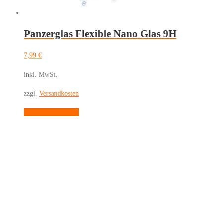
Panzerglas Flexible Nano Glas 9H
7,99
€
inkl. MwSt.
zzgl.
Versandkosten
Dieses
Ausführung wählen
Produkt
weist
mehrere
Varianten
auf.
Die
Optionen
können
auf