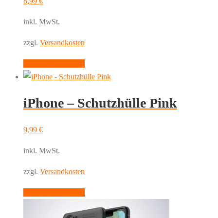
8,99
€
Menge
inkl. MwSt.
zzgl.
Versandkosten
Dieses
Ausführung wählen
Produkt
weist
iPhone – Schutzhülle Pink
mehrere
Varianten
auf.
9,99
€
Die
inkl. MwSt.
Optionen
können
zzgl.
Versandkosten
auf
Dieses
Ausführung wählen
der
Produkt
Produktseite