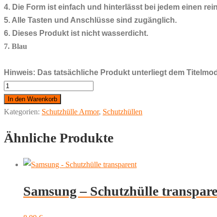
4. Die Form ist einfach und hinterlässt bei jedem einen r
5. Alle Tasten und Anschlüsse sind zugänglich.
6. Dieses Produkt ist nicht wasserdicht.
7. Blau
Hinweis: Das tatsächliche Produkt unterliegt dem Titelmod
for
iPhone
In den Warenkorb
16
Kategorien:
Schutzhülle Armor
,
Schutzhüllen
Outdoor
Ähnliche Produkte
PC
+
TPU
360°
Samsung – Schutzhülle transpar
Magsafe
Schutzhülle
Case