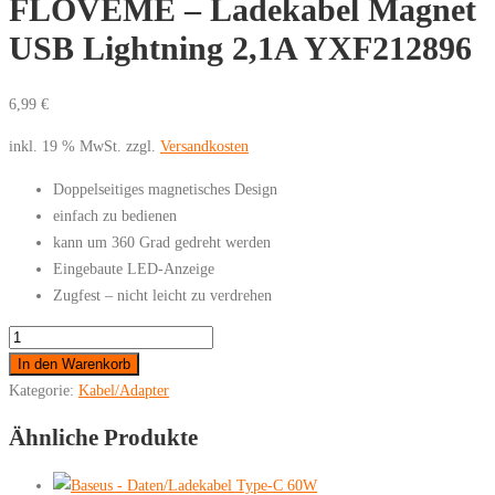
FLOVEME – Ladekabel Magnet
USB Lightning 2,1A YXF212896
6,99
€
inkl. 19 % MwSt.
zzgl.
Versandkosten
Doppelseitiges magnetisches Design
einfach zu bedienen
kann um 360 Grad gedreht werden
Eingebaute LED-Anzeige
Zugfest – nicht leicht zu verdrehen
FLOVEME
-
In den Warenkorb
Ladekabel
Kategorie:
Kabel/Adapter
Magnet
Ähnliche Produkte
USB
Lightning
2,1A