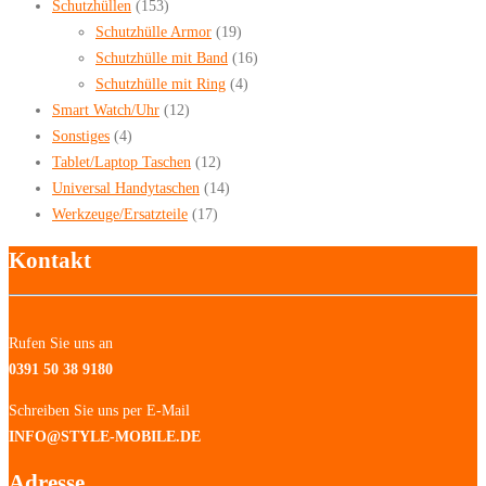
Schutzhüllen
(153)
Schutzhülle Armor
(19)
Schutzhülle mit Band
(16)
Schutzhülle mit Ring
(4)
Smart Watch/Uhr
(12)
Sonstiges
(4)
Tablet/Laptop Taschen
(12)
Universal Handytaschen
(14)
Werkzeuge/Ersatzteile
(17)
Kontakt
Rufen Sie uns an
0391 50 38 9180
Schreiben Sie uns per E-Mail
INFO@STYLE-MOBILE.DE
Adresse