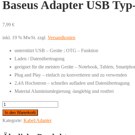
Baseus Adapter USB Ty
7,99
€
inkl. 19 % MwSt.
zzgl.
Versandkosten
unterstützt USB – Geräte ; OTG – Funktion
Laden / Datenübertragung
geeignet für die meisten Geräte – Notebook, Tablets, Smartph
Plug and Play – einfach zu konvertieren und zu verwenden
2,4A Hochstrom – schnelles aufladen und Datenübertragung
Material Aluminiumlegierung -langlebig und rostfrei
Baseus
Adapter
In den Warenkorb
USB
Kategorie:
Kabel/Adapter
Typ-