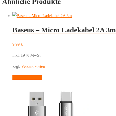
Ähnliche Produkte
C
OTG
Menge
Baseus – Micro Ladekabel 2A 3m
9,99
€
inkl. 19 % MwSt.
zzgl.
Versandkosten
In den Warenkorb