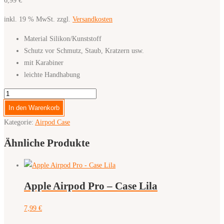
6,99
€
inkl. 19 % MwSt.
zzgl.
Versandkosten
Material Silikon/Kunststoff
Schutz vor Schmutz, Staub, Kratzern usw.
mit Karabiner
leichte Handhabung
Apple
Airpod
In den Warenkorb
1./2.
Kategorie:
Airpod Case
Generation
–
Ähnliche Produkte
Case
Carbon
Menge
Apple Airpod Pro – Case Lila
7,99
€